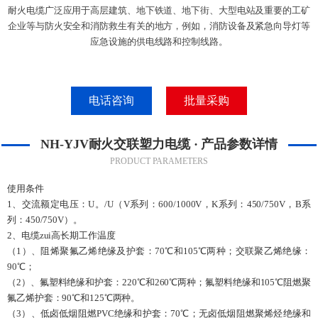
耐火电缆广泛应用于高层建筑、地下铁道、地下街、大型电站及重要的工矿
企业等与防火安全和消防救生有关的地方，例如，消防设备及紧急向导灯等
应急设施的供电线路和控制线路。
电话咨询
批量采购
NH-YJV耐火交联塑力电缆 · 产品参数详情
PRODUCT PARAMETERS
使用条件
1、交流额定电压：U。/U（V系列：600/1000V，K系列：450/750V，B系
列：450/750V）。
2、电缆zui高长期工作温度
（1）、阻烯聚氟乙烯绝缘及护套：70℃和105℃两种；交联聚乙烯绝缘：
90℃；
（2）、氟塑料绝缘和护套：220℃和260℃两种；氟塑料绝缘和105℃阻燃聚
氟乙烯护套：90℃和125℃两种。
（3）、低卤低烟阻燃PVC绝缘和护套：70℃；无卤低烟阻燃聚烯烃绝缘和