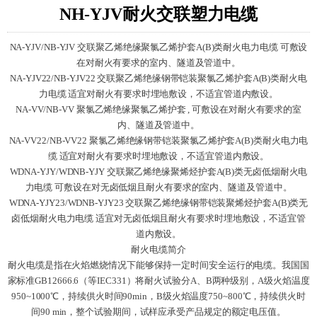
NH-YJV耐火交联塑力电缆
NA-YJV/NB-YJV 交联聚乙烯绝缘聚氯乙烯护套A(B)类耐火电力电缆 可敷设
在对耐火有要求的室内、隧道及管道中。
NA-YJV22/NB-YJV22 交联聚乙烯绝缘钢带铠装聚氯乙烯护套A(B)类耐火电
力电缆 适宜对耐火有要求时埋地敷设，不适宜管道内敷设。
NA-VV/NB-VV 聚氯乙烯绝缘聚氯乙烯护套 , 可敷设在对耐火有要求的室
内、隧道及管道中。
NA-VV22/NB-VV22 聚氯乙烯绝缘钢带铠装聚氯乙烯护套A(B)类耐火电力电
缆 适宜对耐火有要求时埋地敷设，不适宜管道内敷设。
WDNA-YJY/WDNB-YJY 交联聚乙烯绝缘聚烯烃护套A(B)类无卤低烟耐火电
力电缆 可敷设在对无卤低烟且耐火有要求的室内、隧道及管道中。
WDNA-YJY23/WDNB-YJY23 交联聚乙烯绝缘钢带铠装聚烯烃护套A(B)类无
卤低烟耐火电力电缆 适宜对无卤低烟且耐火有要求时埋地敷设，不适宜管
道内敷设。
耐火电缆简介
耐火电缆是指在火焰燃烧情况下能够保持一定时间安全运行的电缆。我国国
家标准GB12666.6（等IEC331）将耐火试验分A、B两种级别，A级火焰温度
950~1000℃，持续供火时间90min，B级火焰温度750~800℃，持续供火时
间90 min，整个试验期间，试样应承受产品规定的额定电压值。