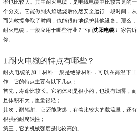
率也比较大。其中耐火电缆，是电线电缆中比较常见的一
个分支。它能做到火焰燃烧后依然安全运行一段时间，从
而为救援争取了时间，也能很好地保护其他设备。那么，
耐火电缆，一般应用于哪些行业？下面
沈阳电缆
厂家告诉
你。
1.耐火电缆的特点有哪些？
耐火电缆的加工材料一般是绝缘材料，可以在高温下工
作。它的特点主要有以下几点：
首先，寿命比较长。它的体积是很小的，也没有烟雾，而
且体积不大，重量很轻；
其次，耐辐射。它还能防爆，有着比较大的载流量，还有
很强的耐腐蚀性；
第三，它的机械强度是比较高的。